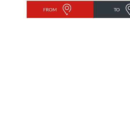
FROM
TO