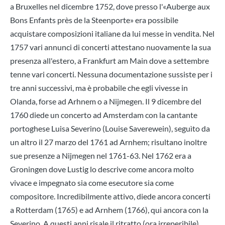
a Bruxelles nel dicembre 1752, dove presso l'«Auberge aux
Bons Enfants près de la Steenporte» era possibile
acquistare composizioni italiane da lui messe in vendita. Nel
1757 vari annunci di concerti attestano nuovamente la sua
presenza all'estero, a Frankfurt am Main dove a settembre
tenne vari concerti. Nessuna documentazione sussiste per i
tre anni successivi, ma è probabile che egli vivesse in
Olanda, forse ad Arhnem o a Nijmegen. Il 9 dicembre del
1760 diede un concerto ad Amsterdam con la cantante
portoghese Luisa Severino (Louise Saverewein), seguìto da
un altro il 27 marzo del 1761 ad Arnhem; risultano inoltre
sue presenze a Nijmegen nel 1761-63. Nel 1762 era a
Groningen dove Lustig lo descrive come ancora molto
vivace e impegnato sia come esecutore sia come
compositore. Incredibilmente attivo, diede ancora concerti
a Rotterdam (1765) e ad Arnhem (1766), qui ancora con la
Severino. A questi anni risale il ritratto (ora irreperibile)