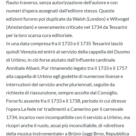
flauto traverso, senza autorizzazione dell'autore e con
numeri d'opera assegnati dall'editore stesso. Queste
edizioni furono poi duplicate da Walsh (London) e Witvogel
(Amsterdam) e severamente criticate nel 1734 da Tessarini
per la loro scarsa cura editoriale.
In una data compresa fra il 1733 e il 1735 Tessarini lasciò
quindi Venezia ed entrò al servizio della cappella del Duomo
di Urbino, in ciò forse aiutato dall'influente cardinale
Annibale Albani. Pur rimanendo legato tra il 1733 e il 1757
alla cappella di Urbino egli godette di numerose licenze e
interruzioni del servizio anche pluriennali, seguite da
richieste di riassunzione, sempre accolte dal Consiglio.
Forse fu assente fra il 1733 e il 1738, periodo in cui diresse
l'opera La fede ne' tradimenti a Camerino per il carnevale
1734, incarico non incompatibile con il servizio a Urbino, ma
ricoprì anche il ruolo, assai più inconciliabile, di «direttore
della musica instromentale» a Brünn (oggi Brno, Repubblica