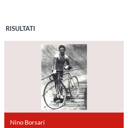
RISULTATI
Nino Borsari