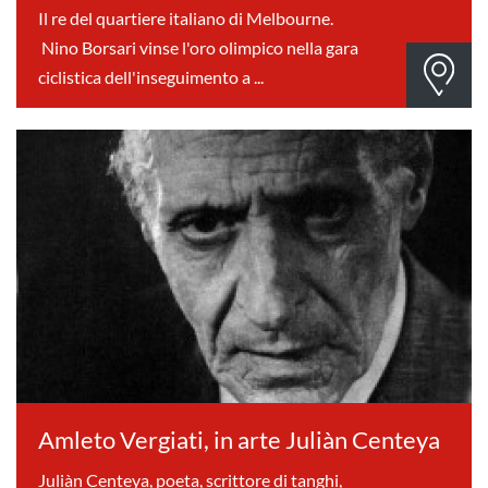
Il re del quartiere italiano di Melbourne.
Nino Borsari vinse l'oro olimpico nella gara
ciclistica dell'inseguimento a ...
Amleto Vergiati, in arte Juliàn Centeya
Juliàn Centeya, poeta, scrittore di tanghi,